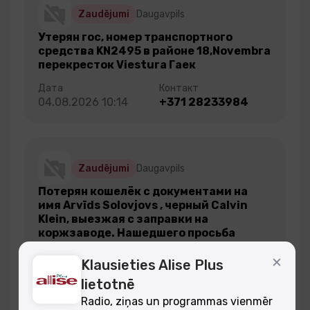
Zaudējumi
Daugavpils
Утерян гос, номер транспортного
средства KN2495 в районе 18,Novembra
перекресток Viestura Гаек
04.08.2026 10:14
+371 28233984
Zaudējumi
Daugavpils
Потерян кошелёк с документами на
имя Arvīds Solovjovs , черный Calvin
Klein, выезжая с заправки на
коржзаводе. Нашедшего просьба
связаться по номеру телефона
Klausieties Alise Plus
lietotnē
03.08.2026 14:46
+37127044680
Radio, ziņas un programmas vienmēr