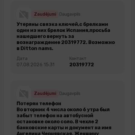
Zaudējumi
Daugavpils
Утеряны связка ключей,с брелками
один из них брелок Испания,просьба
нашедшего вернуть за
вознаграждение 20319772. Возможно
в Ditton nams.
07.08.2026 15:31
20319772
Zaudējumi
Daugavpils
Потерян телефон
Во вторник 4 числа около 6 утра был
забыт телефон на автобусной
остановке около соло. В чехле 2
банковские карты и документ на имя
Ангелина Чернявская. Женщину