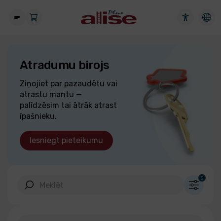
Atradumu birojs
Ziņojiet par pazaudētu vai
atrastu mantu —
palīdzēsim tai ātrāk atrast
īpašnieku.
Iesniegt pieteikumu
0