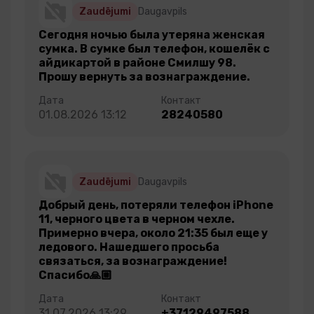
Zaudējumi
Daugavpils
Сегодня ночью была утеряна женская
сумка. В сумке был телефон, кошелёк с
айдикартой в районе Смилшу 98.
Прошу вернуть за вознаграждение.
01.08.2026 13:12
28240580
Zaudējumi
Daugavpils
Добрый день, потеряли телефон iPhone
11, черного цвета в черном чехле.
Примерно вчера, около 21:35 был еще у
ледового. Нашедшего просьба
связаться, за вознаграждение!
Спасибо🙏🏼
31.07.2026 13:29
+37129497588