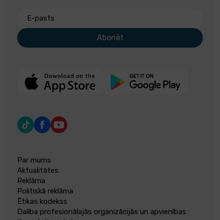
E-pasts
Abonēt
Par mums
Aktualitātes
Reklāma
Politiskā reklāma
Ētikas kodekss
Dalība profesionālajās organizācijās un apvienības