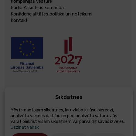
Kompānijas vēsture
Radio Alise Plus komanda
Konfidencialitātes politika un noteikumi
Kontakti
Sīkdatnes
© 2004 - 2026 Alise Plus
Izstrādāts - Esteriol
Mēs izmantojam sīkdatnes, lai uzlabotu jūsu pieredzi,
analizētu vietnes darbību un personalizētu saturu. Jūs
varat piekrist visām sīkdatnēm vai pārvaldīt savas izvēles.
Uzzināt vairāk