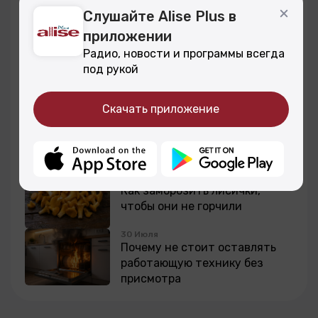
5 Августа
Слушайте Alise Plus в
О чём важно помнить во время
приложении
летнего отдыха в
Даугавпилсе
Радио, новости и программы всегда
4 Августа
под рукой
Как обезопасить ребёнка от
падения из окна
Скачать приложение
3 Августа
Как не попасться на уловки
романтических мошенников
31 Июля
Как заморозить лисички,
чтобы они не горчили
30 Июля
Почему не стоит оставлять
работающую технику без
присмотра