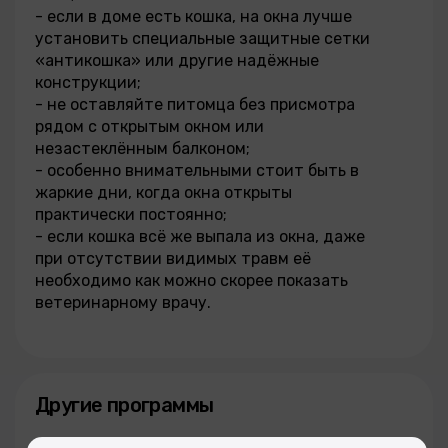
- если в доме есть кошка, на окна лучше
установить специальные защитные сетки
«антикошка» или другие надёжные
конструкции;
- не оставляйте питомца без присмотра
рядом с открытым окном или
незастеклённым балконом;
- особенно внимательными стоит быть в
жаркие дни, когда окна открыты
практически постоянно;
- если кошка всё же выпала из окна, даже
при отсутствии видимых травм её
необходимо как можно скорее показать
ветеринарному врачу.
Другие программы