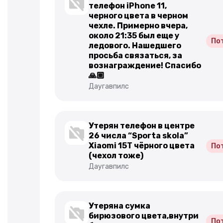
телефон iPhone 11,
черного цвета в черном
чехле. Примерно вчера,
около 21:35 был еще у
По
ледового. Нашедшего
просьба связаться, за
вознаграждение! Спасибо
🙏🏼
Даугавпилс
Утерян телефон в центре
26 числа “Sporta skola”
Xiaomi 15T чёрного цвета
По
(чехол тоже)
Даугавпилс
Утеряна сумка
бирюзового цвета,внутри
По