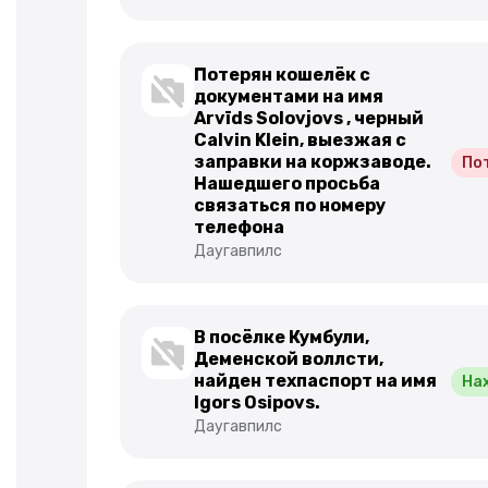
Потерян кошелёк с
документами на имя
Arvīds Solovjovs , черный
Calvin Klein, выезжая с
заправки на коржзаводе.
По
Нашедшего просьба
связаться по номеру
телефона
Даугавпилс
В посёлке Кумбули,
Деменской воллсти,
найден техпаспорт на имя
На
Igors Osipovs.
Даугавпилс