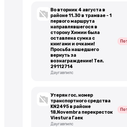
Во вторник 4 августа в
районе 11.30 в трамвае - 1
первого маршрута
направлявшегося в
сторону Химии была
оставлена сумка с
По
книгами и очками!
Просьба нашедшего
вернуть за
вознаграждение! Тел.
29112714
Даугавпилс
Утерян гос, номер
транспортного средства
KN2495 в районе
По
18,Novembra перекресток
Viestura Гаек
Даугавпилс