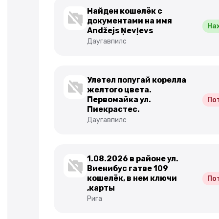
Найден кошелёк с
документами на имя
На
Andžejs Ņevļevs
Даугавпилс
Улетел попугай корелла
желтого цвета.
Первомайка ул.
По
Пиекрастес.
Даугавпилс
1.08.2026 в районе ул.
Виенибус гатве 109
кошелёк, в нем ключи
По
,карты
Рига