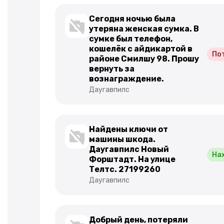
Сегодня ночью была
утеряна женская сумка. В
сумке был телефон,
кошелёк с айдикартой в
По
районе Смилшу 98. Прошу
вернуть за
вознаграждение.
Даугавпилс
Найдены ключи от
машины шкода.
Даугавпилс Новый
На
Форштадт. На улице
Телтс. 27199260
Даугавпилс
Добрый день, потеряли