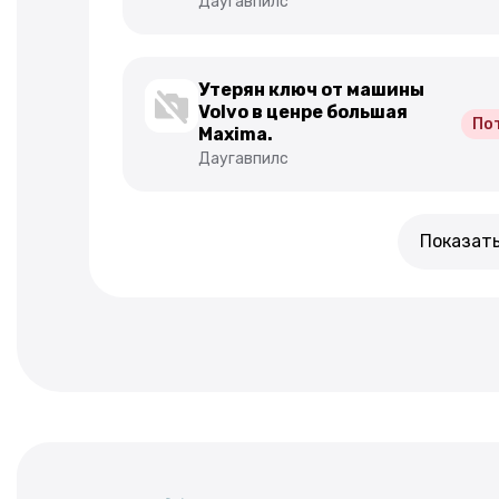
Даугавпилс
Утерян ключ от машины
Volvo в ценре большая
По
Махima.
Даугавпилс
Показат