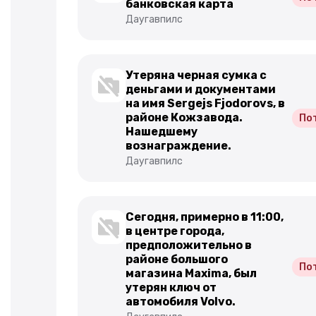
банковская карта
Даугавпилс
Утеряна черная сумка с
деньгами и документами
на имя Sergejs Fjodorovs, в
районе Кожзавода.
По
Нашедшему
вознаграждение.
Даугавпилс
Сегодня, примерно в 11:00,
в центре города,
предположительно в
районе большого
По
магазина Maxima, был
утерян ключ от
автомобиля Volvo.