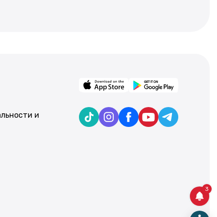
льности и
3