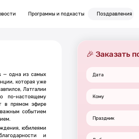
овости
Программы и подкасты
Поздравления
🎉 Заказать 
s — одна из самых
Дата
нции, которая уже
авпилсе, Латгалии
о по-настоящему
Кому
т в прямом эфире
с важным событием
Праздник
ием.
ождения, юбилеями
благодарности и