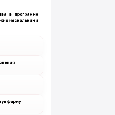
ива в программе
ожно несколькими
вления
зуя форму