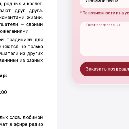
Любимые песни
, родных и коллег.
вают друг друга,
* По возможности и на 
моментами жизни.
ушатели — своими
Текст поздравления
пожеланиями.
ей традицией для
иняются не только
ушатели из других
венники из разных
Заказать поздрав
ир:
1:00
лых слов, любимой
чат в эфире радио