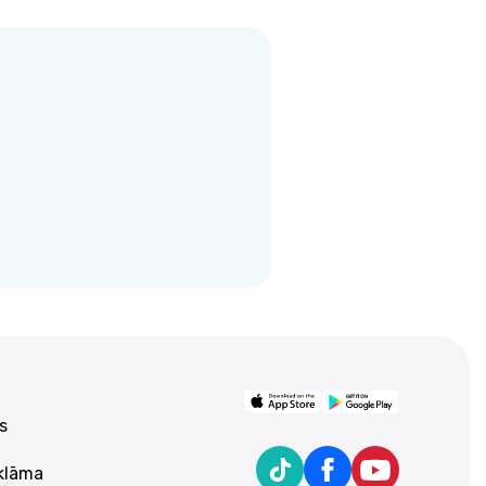
s
eklāma