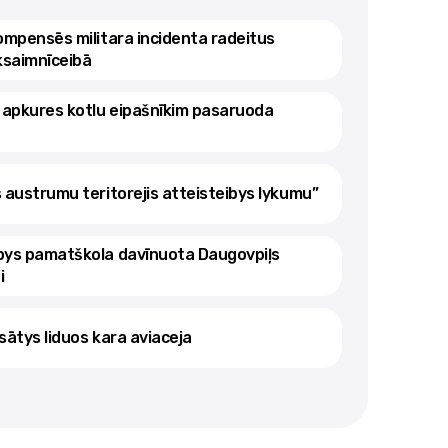
kompensēs militara incidenta radeitus
ksaimnīceibā
 apkures kotlu eipašnīkim pasaruoda
s austrumu teritorejis atteisteibys lykumu”
ibys pamatškola davīnuota Daugovpiļs
i
sātys liduos kara aviaceja