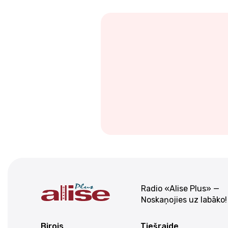
Radio «Alise Plus» —
Noskaņojies uz labāko!
Birojs
Tiešraide