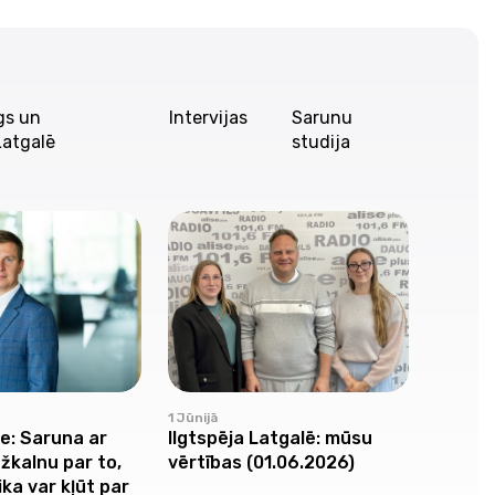
gs un
Intervijas
Sarunu
Latgalē
studija
1 Jūnijā
25 Maijā
Ilgtspēja Latgalē: mūsu
e: Saruna ar
Zaļā La
vērtības (01.06.2026)
žkalnu par to,
Dmitri
ka var kļūt par
nākotn