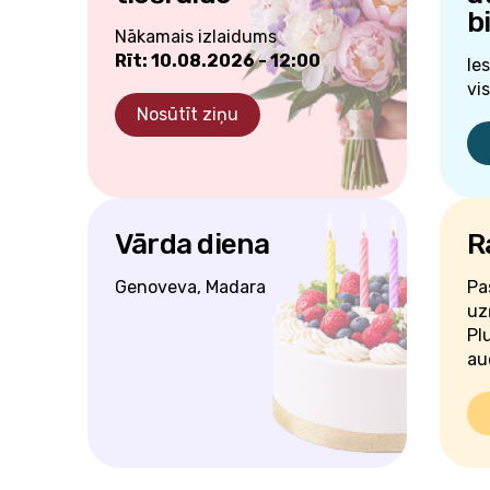
b
Nākamais izlaidums
Rīt: 10.08.2026 - 12:00
Ie
vis
Nosūtīt ziņu
Vārda diena
R
Genoveva, Madara
Pa
uz
Pl
aud