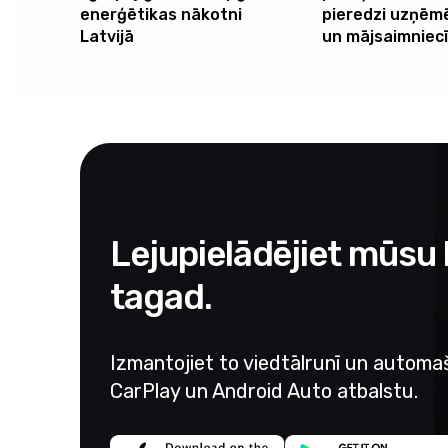
enerģētikas nākotni
pieredzi uzņēm
Latvijā
un mājsaimniec
Lejupielādējiet mūsu l
tagad.
Izmantojiet to viedtālrunī un automa
CarPlay un Android Auto atbalstu.