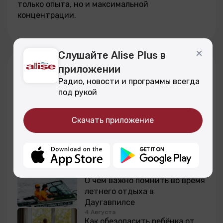
только опыта, но и максимальной
концентрации.
Слушайте Alise Plus в
Другие программы
приложении
Радио, новости и программы всегда
под рукой
7 Августа
Как сделать квартиру
прохладнее без кондиционера
Скачать приложение
6 Августа
Как быстро вывести пятна от
помады
5 Августа
О чём важно помнить во время
летнего отдыха в
Даугавпилсе
4 Августа
Как обезопасить ребёнка от