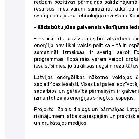
redzam pozitīvas pārmaiņas salīdzinājumā a
resursus, mēs varam samazināt atkarību n
svarīga būs jaunu tehnoloģiju ieviešana. Kop
- Kāds būtu jūsu galvenais vēstījums ie
- Es aicinātu iedzīvotājus būt atvērtiem pā
enerģija nav tikai valsts politika – tā ir ie
samazināt izmaksas. Ir svarīgi sekot lī
programmas. Kopā mēs varam veidot drošāku
iesaistīsimies, jo ātrāk sasniegsim rezultātus
Latvijas enerģētikas nākotne veidojas 
sabiedrības iesaisti. Visas Latgales iedzīvotā
sadarbība un gatavība pārmaiņām ir galvenie
izmantot zaļās enerģijas sniegtās iespējas.
Projekts “Zaļais dialogs un pārmaiņas Latg
risinājumiem, atbalsta iespējām un praktiskie
un drukātajos medijos.