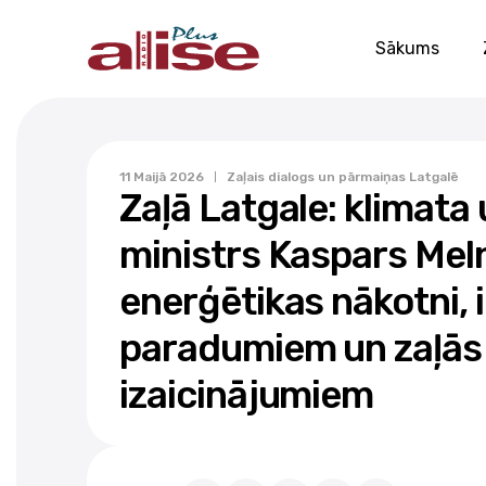
Sākums
11 Maijā 2026
Zaļais dialogs un pārmaiņas Latgalē
Zaļā Latgale: klimata
ministrs Kaspars Meln
enerģētikas nākotni, 
paradumiem un zaļās
izaicinājumiem