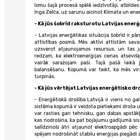
lomu šajā procesā spēlē iedzīvotāji, atbildes
Inga Zelča, uz sarunu aicinot Klimata un ene
- Kā jūs šobrīd raksturotu Latvijas enerģ
- Latvijas enerģētikas situācija šobrīd ir pār
attīstības posmā. Mēs aktīvi attīstām sava
uzsverot atjaunojamos resursus, un tas j
redzam, ka elektroenerģijas cenas atsevišķ
vairāk saražojam paši. Tajā pašā laikā j
balansēšanu. Kopumā var teikt, ka mēs virz
turpinās.
- Kā jūs vērtējat Latvijas enerģētisko dr
- Enerģētiskā drošība Latvijā ir viens no g
sistēma kopumā ir veidota pietiekami droša 
var rasties gan tehnisku, gan dabas apstākļu
kas nodrošina, ka pat bojājumu gadījumā sist
salīdzinoši ātri atjaunot elektroapgādi pē
spējam nodrošināt stabilu enerģijas piegādi a