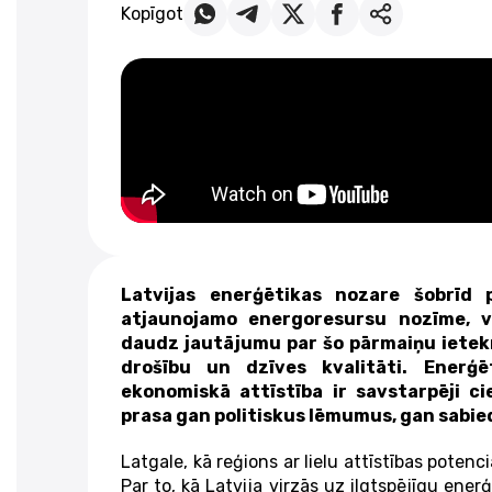
Kopīgot
Latvijas enerģētikas nozare šobrīd 
atjaunojamo energoresursu nozīme, vi
daudz jautājumu par šo pārmaiņu ietek
drošību un dzīves kvalitāti. Enerģē
ekonomiskā attīstība ir savstarpēji cie
prasa gan politiskus lēmumus, gan sabied
Latgale, kā reģions ar lielu attīstības potenc
Par to, kā Latvija virzās uz ilgtspējīgu ener