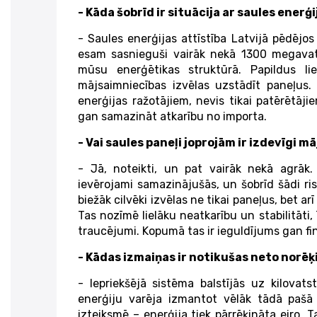
- Kāda šobrīd ir situācija ar saules enerģ
- Saules enerģijas attīstība Latvijā pēdējos 
esam sasnieguši vairāk nekā 1300 megavatu
mūsu enerģētikas struktūrā. Papildus lie
mājsaimniecības izvēlas uzstādīt paneļus. 
enerģijas ražotājiem, nevis tikai patērētāji
gan samazināt atkarību no importa.
- Vai saules paneļi joprojām ir izdevīgi 
- Jā, noteikti, un pat vairāk nekā agrāk. 
ievērojami samazinājušās, un šobrīd šādi ris
biežāk cilvēki izvēlas ne tikai paneļus, bet ar
Tas nozīmē lielāku neatkarību un stabilitāti
traucējumi. Kopumā tas ir ieguldījums gan fin
- Kādas izmaiņas ir notikušas neto norē
- Iepriekšējā sistēma balstījās uz kilovat
enerģiju varēja izmantot vēlāk tādā pašā
izteiksmē – enerģija tiek pārrēķināta eiro. 