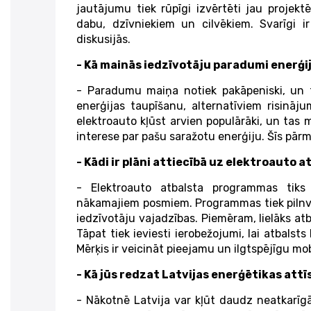
jautājumu tiek rūpīgi izvērtēti jau projekt
dabu, dzīvniekiem un cilvēkiem. Svarīgi ir
diskusijās.
- Kā mainās iedzīvotāju paradumi enerģi
- Paradumu maiņa notiek pakāpeniski, un ta
enerģijas taupīšanu, alternatīviem risinā
elektroauto kļūst arvien populārāki, un tas
interese par pašu saražotu enerģiju. Šīs pārma
- Kādi ir plāni attiecībā uz elektroauto 
- Elektroauto atbalsta programmas tiks
nākamajiem posmiem. Programmas tiek pilnve
iedzīvotāju vajadzības. Piemēram, lielāks a
Tāpat tiek ieviesti ierobežojumi, lai atbals
Mērķis ir veicināt pieejamu un ilgtspējīgu mobi
- Kā jūs redzat Latvijas enerģētikas att
- Nākotnē Latvija var kļūt daudz neatkarīg