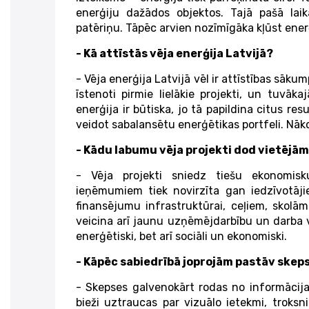
enerģiju dažādos objektos. Tajā pašā laik
patēriņu. Tāpēc arvien nozīmīgāka kļūst ener
- Kā attīstās vēja enerģija Latvijā?
- Vēja enerģija Latvijā vēl ir attīstības sākump
īstenoti pirmie lielākie projekti, un tuvākaj
enerģija ir būtiska, jo tā papildina citus res
veidot sabalansētu enerģētikas portfeli. Nāko
- Kādu labumu vēja projekti dod vietējā
- Vēja projekti sniedz tiešu ekonomis
ieņēmumiem tiek novirzīta gan iedzīvotāj
finansējumu infrastruktūrai, ceļiem, skolām
veicina arī jaunu uzņēmējdarbību un darba v
enerģētiski, bet arī sociāli un ekonomiski.
- Kāpēc sabiedrībā joprojām pastāv skep
- Skepses galvenokārt rodas no informācij
bieži uztraucas par vizuālo ietekmi, troksni