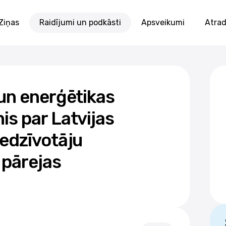
Ziņas
Raidījumi un podkāsti
Apsveikumi
Atrad
 un enerģētikas
is par Latvijas
iedzīvotāju
 pārejas