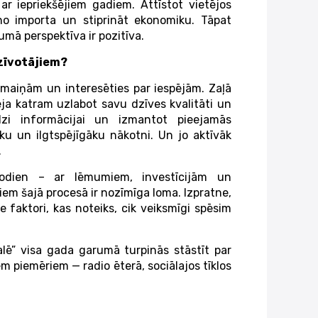
r iepriekšējiem gadiem. Attīstot vietējos
o importa un stiprināt ekonomiku. Tāpat
umā perspektīva ir pozitīva.
dzīvotājiem?
rmaiņām un interesēties par iespējām. Zaļā
spēja katram uzlabot savu dzīves kvalitāti un
dzi informācijai un izmantot pieejamās
 un ilgtspējīgāku nākotni. Un jo aktīvāk
.
šodien – ar lēmumiem, investīcijām un
jiem šajā procesā ir nozīmīga loma. Izpratne,
 faktori, kas noteiks, cik veiksmīgi spēsim
alē” visa gada garumā turpinās stāstīt par
m piemēriem — radio ēterā, sociālajos tīklos