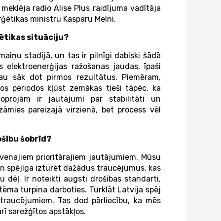
 meklēja radio Alise Plus raidījuma vadītāja
rģētikas ministru Kasparu Melni.
ētikas situāciju?
maiņu stadijā, un tas ir pilnīgi dabiski šādā
s elektroenerģijas ražošanas jaudas, īpaši
au sāk dot pirmos rezultātus. Piemēram,
os periodos kļūst zemākas tieši tāpēc, ka
oprojām ir jautājumi par stabilitāti un
āmies pareizajā virzienā, bet process vēl
ošību šobrīd?
alvenajiem prioritārajiem jautājumiem. Mūsu
un spējīga izturēt dažādus traucējumus, kas
 dēļ. Ir noteikti augsti drošības standarti,
ēma turpina darboties. Turklāt Latvija spēj
c traucējumiem. Tas dod pārliecību, ka mēs
rī sarežģītos apstākļos.