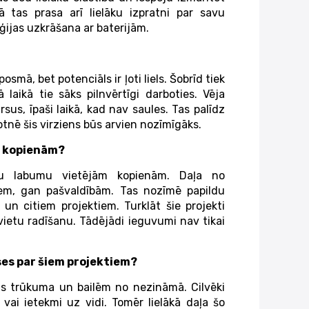
ā tas prasa arī lielāku izpratni par savu
ģijas uzkrāšana ar baterijām.
osmā, bet potenciāls ir ļoti liels. Šobrīd tiek
ā laikā tie sāks pilnvērtīgi darboties. Vēja
ursus, īpaši laikā, kad nav saules. Tas palīdz
tnē šis virziens būs arvien nozīmīgāks.
m kopienām?
ku labumu vietējām kopienām. Daļa no
iem, gan pašvaldībām. Tas nozīmē papildu
 un citiem projektiem. Turklāt šie projekti
ietu radīšanu. Tādējādi ieguvumi nav tikai
ses par šiem projektiem?
as trūkuma un bailēm no nezināmā. Cilvēki
 vai ietekmi uz vidi. Tomēr lielākā daļa šo