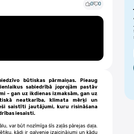
0
0
piedzīvo būtiskas pārmaiņas. Pieaug
enlaikus sabiedrībā joprojām pastāv
mi – gan uz ikdienas izmaksām, gan uz
tiskā neatkarība, klimata mērķi un
ši saistīti jautājumi, kuru risināšana
rības iesaisti.
iālu, var būt nozīmīga šīs zaļās pārejas daļa.
ģētiku, kādi ir galvenie izaicinājumi un kādu