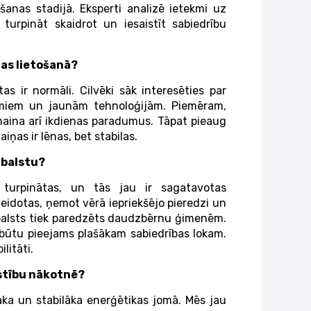
ēšanas stadijā. Eksperti analizē ietekmi uz
 turpināt skaidrot un iesaistīt sabiedrību
jas lietošanā?
s ir normāli. Cilvēki sāk interesēties par
jumiem un jaunām tehnoloģijām. Piemēram,
 maina arī ikdienas paradumus. Tāpat pieaug
iņas ir lēnas, bet stabilas.
atbalstu?
 turpinātas, un tās jau ir sagatavotas
idotas, ņemot vērā iepriekšējo pieredzi un
tbalsts tiek paredzēts daudzbērnu ģimenēm.
ts būtu pieejams plašākam sabiedrības lokam.
litāti.
īstību nākotnē?
āka un stabilāka enerģētikas jomā. Mēs jau