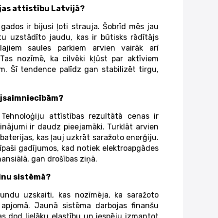
ijas attīstību Latvijā?
gados ir bijusi ļoti strauja. Šobrīd mēs jau
 uzstādīto jaudu, kas ir būtisks rādītājs
lajiem saules parkiem arvien vairāk arī
Tas nozīmē, ka cilvēki kļūst par aktīviem
em. Šī tendence palīdz gan stabilizēt tirgu,
mājsaimniecībām?
Tehnoloģiju attīstības rezultātā cenas ir
inājumi ir daudz pieejamāki. Turklāt arvien
ī baterijas, kas ļauj uzkrāt saražoto enerģiju.
, īpaši gadījumos, kad notiek elektroapgādes
ansiālā, gan drošības ziņā.
ķinu sistēmā?
stundu uzskaiti, kas nozīmēja, ka saražoto
 apjomā. Jaunā sistēma darbojas finanšu
Tas dod lielāku elastību un iespēju izmantot