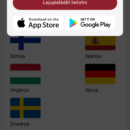
Lejupielādēt lietotni
grūtības.
Pasākums tiek īstenots sadarbībā ar “Europe
Slovākija
Slovēnija
Direct Latgale” centru un Eiropas Komisijas
pārstāvniecību Latvijā.
Somija
Spānija
Ungārija
Vācija
Zviedrija