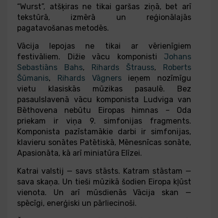
“Wurst”, atšķiras ne tikai garšas ziņā, bet arī
tekstūrā, izmērā un reģionālajās
pagatavošanas metodēs.
Vācija lepojas ne tikai ar vērienīgiem
festivāliem. Dižie vācu komponisti
Johans
Sebastiāns Bahs
,
Rihards Štrauss
,
Roberts
Šūmanis
,
Rihards Vāgners
ieņem nozīmīgu
vietu klasiskās mūzikas pasaulē. Bez
pasaulslavenā vācu komponista Ludviga van
Bēthovena nebūtu Eiropas himnas – Oda
priekam ir viņa 9. simfonijas fragments.
Komponista pazīstamākie darbi ir simfonijas,
klavieru sonātes Patētiskā, Mēnesnīcas sonāte,
Apasionāta, kā arī miniatūra Elīzei.
Katrai valstij — savs stāsts. Katram stāstam —
sava skaņa. Un tieši mūzikā šodien Eiropa kļūst
vienota. Un arī mūsdienās Vācija skan —
spēcīgi, enerģiski un pārliecinoši.