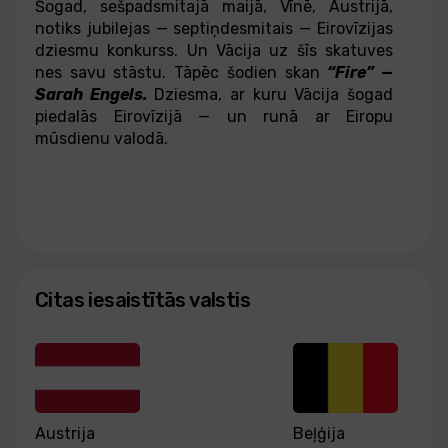
Šogad, sešpadsmitajā maijā, Vīnē, Austrijā,
notiks jubilejas — septiņdesmitais — Eirovīzijas
dziesmu konkurss. Un Vācija uz šīs skatuves
nes savu stāstu. Tāpēc šodien skan
“Fire” —
Sarah Engels.
Dziesma, ar kuru Vācija šogad
piedalās Eirovīzijā — un runā ar Eiropu
mūsdienu valodā.
Citas iesaistītās valstis
Austrija
Beļģija