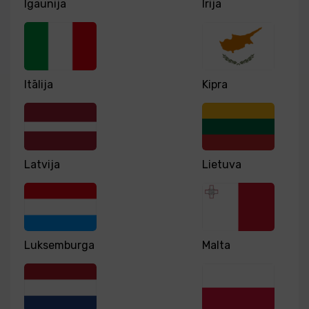
Igaunija
Īrija
Itālija
Kipra
Latvija
Lietuva
Luksemburga
Malta