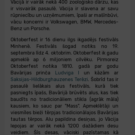
Vācijā ir vairāk nekā 400 zooloģisko dārzu, kas
ir visvairāk pasaulē. Vācija ir slavena ar savu
rūpniecību un uzņēmumiem, īpaši ar mašīnbūvi,
vācu koncerni ir Volkswagen, BMW, Mercedes-
Benz un Porsche.
Oktoberfest ir 16 dienu ilgs ikgadējs festivāls
Minhenē. Festivāls šogad notiks no 19.
septembra līdz 4. oktobrim. Oktoberfest ik gadu
apmeklē ap 6 miljoniem cilvēku. Pirmoreiz
Oktoberfest notika 1810. gadā par godu
Bavārijas prinča
Ludviga I
un kāzām ar
Saksijas-Hildburghauzenes Terēzi
. Šobrīd tas ir
pasaulē lielākais alus festivāls, kurā tiek
pasniegts īpašs, Bavārijā brūvēts alus, kas tiek
baudīts no tradicionāliem stikla (agrāk māla)
kausiem, ko sauc par "Mass". Apmeklētāji un
viesmīles bieži tērpjas tradicionālajos Bavārijas
tautas tērpos. Alu papildina desiņas, jo Vācija
lepojas ar vairāk nekā 1200 dažādiem desu
veidiem. Šīs desas, vāciski pazīstamas kā