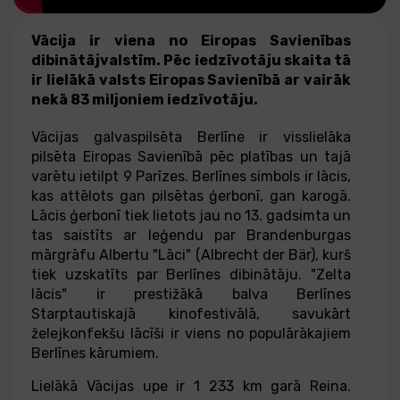
Vācija ir viena no Eiropas Savienības
dibinātājvalstīm. Pēc iedzīvotāju skaita tā
ir lielākā valsts Eiropas Savienībā ar vairāk
nekā 83 miljoniem iedzīvotāju.
Vācijas galvaspilsēta Berlīne ir visslielāka
pilsēta Eiropas Savienībā pēc platības un tajā
varētu ietilpt 9 Parīzes. Berlīnes simbols ir lācis,
kas attēlots gan pilsētas ģerbonī, gan karogā.
Lācis ģerbonī tiek lietots jau no 13. gadsimta un
tas saistīts ar leģendu par Brandenburgas
mārgrāfu Albertu "Lāci" (Albrecht der Bär), kurš
tiek uzskatīts par Berlīnes dibinātāju. "Zelta
lācis" ir prestižākā balva Berlīnes
Starptautiskajā kinofestivālā, savukārt
želejkonfekšu lācīši ir viens no populārākajiem
Berlīnes kārumiem.
Lielākā Vācijas upe ir 1 233 km garā Reina.