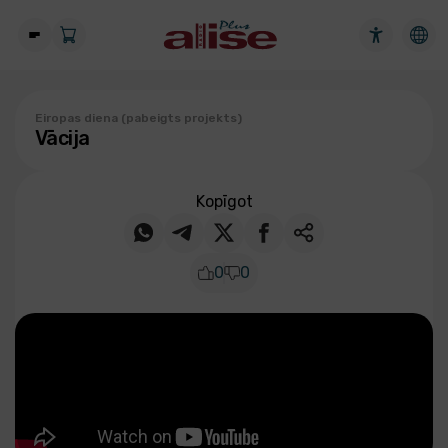
Eiropas diena (pabeigts projekts)
Vācija
Kopīgot
0
0