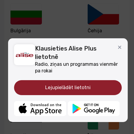
Bulgārija
Čehija
Klausieties Alise Plus
lietotnē
Radio, ziņas un programmas vienmēr
Dānija
Francija
pa rokai
Lejupielādēt lietotni
Grieķija
Horvātija