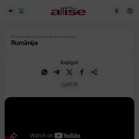
Eiropas diena (pabeigts projekts)
Rumānija
Kopīgot
0
0