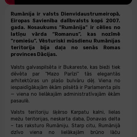
Rumānija ir valsts Dienvidaustrumeiropā,
Eiropas Savienība dalībvalsts kopš 2007.
gada. Nosaukums “Rumānija” ir cēlies no
latīņu vārda “Romanus”, kas nozīmē
“romiešu”. Vēsturiski mūsdienu Rumānijas
teritorija bija daļa no senās Romas
provinces Dācijas.
Valsts galvaspilsēta ir Bukareste, kas bieži tiek
dēvēta par “Mazo Parīzi” tās elegantās
arhitektūras un plašo bulvāru dēļ. Viena no
iespaidīgākajām ēkām pilsētā ir Parlamenta pils
— viena no lielākajām administratīvajām ēkām
pasaulē.
Valsts teritoriju šķērso Karpatu kalni, lielas
mežu teritorijas, neskarta daba, Donavas delta
– tas raksturo Rumāniju. Starp citu, Rumānijā
dzīvo viena no lielākajām brūno lāču