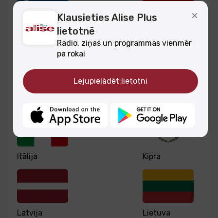
Klausieties Alise Plus
lietotnē
Grieķija
Horvātija
Radio, ziņas un programmas vienmēr
pa rokai
Lejupielādēt lietotni
Igaunija
Īrija
Itālija
Kipra
Latvija
Lietuva