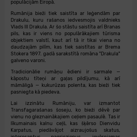
populācijām Eiropā.
Rumānija bieži tiek saistīta ar leģendām par
Drakulu, kuru rašanos iedvesmojis valdnieks
Vlads III Drakula. Ar šo stāstu saistīta arī Branas
pils, kas ir viens no populārākajiem tūrisma
objektiem valstī, kaut arī tā ir tikai viena no
daudzajām pilīm, kas tiek saistītas ar Brema
Stokera 1897. gadā sarakstītā romāna "Drakula"
galveno varoni.
Tradicionālie rumāņu ēdieni ir sarmale —
kāpostu tīteņi ar gaļas pildījumu, kā arī
mămăligă — kukurūzas polenta, kas bieži tiek
pasniegta kā piedeva.
Lai izzinātu Rumāniju, var izmantot
Transfagarašanas šoseju, ko bieži dēvē par
vienu no gleznainākajiem ceļiem pasaulē. Tas ir
līkumainais kalnu ceļš, kas šķērso Dienvidu
Karpatus, piedāvājot aizraujošus skatus,
interesantus pagriezienus, ievērojamas