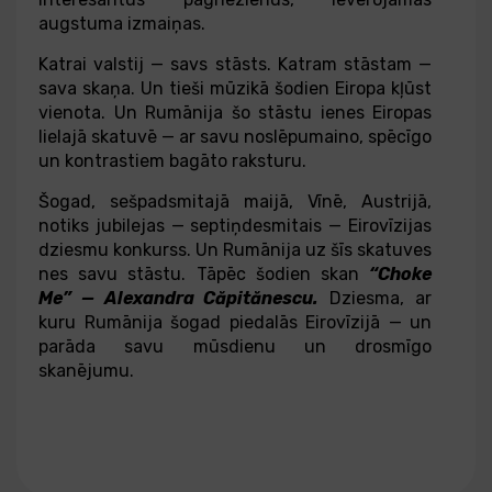
augstuma izmaiņas.
Katrai valstij — savs stāsts. Katram stāstam —
sava skaņa. Un tieši mūzikā šodien Eiropa kļūst
vienota. Un Rumānija šo stāstu ienes Eiropas
lielajā skatuvē — ar savu noslēpumaino, spēcīgo
un kontrastiem bagāto raksturu.
Šogad, sešpadsmitajā maijā, Vīnē, Austrijā,
notiks jubilejas — septiņdesmitais — Eirovīzijas
dziesmu konkurss. Un Rumānija uz šīs skatuves
nes savu stāstu. Tāpēc šodien skan
“Choke
Me” — Alexandra Căpitănescu.
Dziesma, ar
kuru Rumānija šogad piedalās Eirovīzijā — un
parāda savu mūsdienu un drosmīgo
skanējumu.